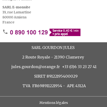
SARL E-monsite
19, rue Lamartine
80000 Amiens
France
SARL GOURDON JULES
2 Route Royale - 21390 Clamerey
jules.gourdon@orange.fr
+33 (0)6 33 23 27 41
SIRET
891221954000
29
TVA FR698911221954 - APE 4312A
Mentions légales